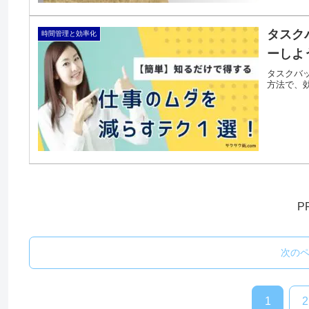
タスク
時間管理と効率化
ーしよ
タスクバ
方法で、
P
次の
1
2