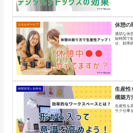
休憩の
エネルギーケア
適切な休
短時間で
せ、効率
生産性
時間管理と効率化
構築方
生産性を
サク仕事