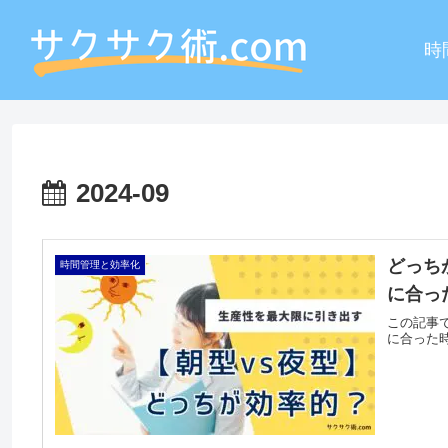
時
2024-09
どっち
時間管理と効率化
に合っ
この記事
に合った