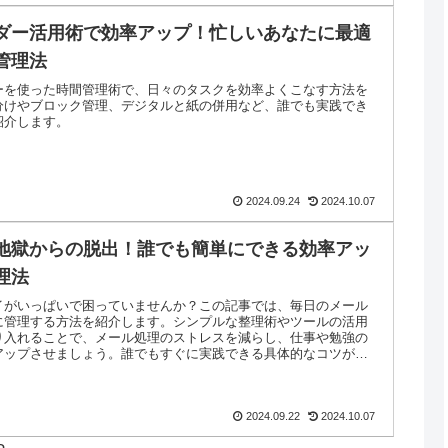
ダー活用術で効率アップ！忙しいあなたに最適
管理法
ーを使った時間管理術で、日々のタスクを効率よくこなす方法を
分けやブロック管理、デジタルと紙の併用など、誰でも実践でき
紹介します。
2024.09.24
2024.10.07
地獄からの脱出！誰でも簡単にできる効率アッ
理法
イがいっぱいで困っていませんか？この記事では、毎日のメール
に管理する方法を紹介します。シンプルな整理術やツールの活用
り入れることで、メール処理のストレスを減らし、仕事や勉強の
アップさせましょう。誰でもすぐに実践できる具体的なコツが満
2024.09.22
2024.10.07