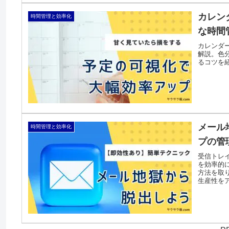
カレン
時間管理と効率化
な時間
カレンダ
解説。色
るコツを
メール
時間管理と効率化
プの管
受信トレ
を効率的
方法を取
生産性を
載です。